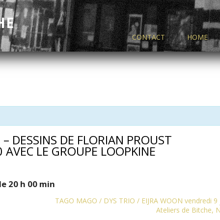
HE
CONTACT
HOME
N – DESSINS DE FLORIAN PROUST
30 AVEC LE GROUPE LOOPKINE
de 20 h 00 min
TAGO MAGO / DYS TRIO / EIJRA WOON vendredi 9 j
Ateliers de Bitche,