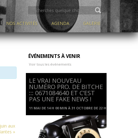
SEARCH
FOR:
NOS ACTIVITÉS
AGENDA
GALERIE
ÉVÉNEMENTS À VENIR
Voir tous les événements
LE VRAI NOUVEAU
NUMÉRO PRO. DE BITCHE
::: 0671084640 ET C’EST
PAS UNE FAKE NEWS !
11 MAI DE 14 H 00 MIN
À
31 OCTOBRE DE 22 H 00 MIN
uin aux
 Nantes
»