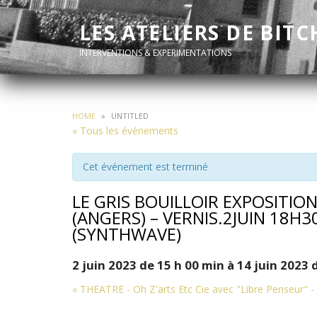
LES ATELIERS DE BITC
INTERVENTIONS & EXPERIMENTATIONS
HOME
»
UNTITLED
« Tous les événements
Cet événement est terminé
LE GRIS BOUILLOIR EXPOSITIO
(ANGERS) – VERNIS.2JUIN 18H
(SYNTHWAVE)
2 juin 2023 de 15 h 00 min
à
14 juin 2023 
Navigation
«
THEATRE - Oh Z'arts Etc Cie avec "Libre Penseur" -
de
l'événement