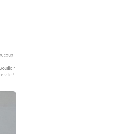
eaucoup
ouilloir
 ville !