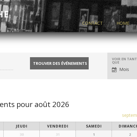
HE
CONTACT
HOME
Navigati
VOIR EN TAN
QUE
par
Mois
l'afficha
des
événeme
nts pour août 2026
septem
JEUDI
VENDREDI
SAMEDI
DIMANC
30
31
1
2