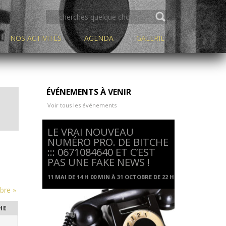
SEARCH
FOR:
NOS ACTIVITÉS
AGENDA
GALERIE
ÉVÉNEMENTS À VENIR
on
T
Voir tous les événements
ge
LE VRAI NOUVEAU
nts
NUMÉRO PRO. DE BITCHE
::: 0671084640 ET C’EST
PAS UNE FAKE NEWS !
11 MAI DE 14 H 00 MIN
À
31 OCTOBRE DE 22 H 00 MIN
bre
»
HE