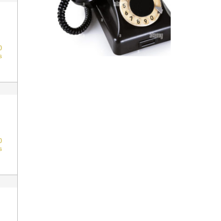
0
s
0
s