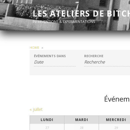
LES ATELIERS DE BITC
INTERVENTIONS & EXPERIMENTATIONS
HOME
»
ÉVÉNEMENTS DANS
RECHERCHE
Événeme
Navigation
«
juillet
par
Calendrier
LUNDI
MARDI
MERCREDI
mensuel
27
28
29