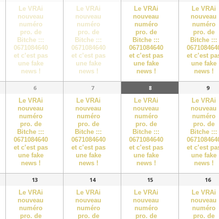
Le VRAi
Le VRAi
Le VRAi
Le VRAi
nouveau
nouveau
nouveau
nouveau
numéro
numéro
numéro
numéro
pro. de
pro. de
pro. de
pro. de
Bitche :::
Bitche :::
Bitche :::
Bitche :::
0671084640
0671084640
0671084640
067108464
et c’est pas
et c’est pas
et c’est pas
et c’est pa
une fake
une fake
une fake
une fake
news !
news !
news !
news !
6
7
8
9
Le VRAi
Le VRAi
Le VRAi
Le VRAi
nouveau
nouveau
nouveau
nouveau
numéro
numéro
numéro
numéro
pro. de
pro. de
pro. de
pro. de
Bitche :::
Bitche :::
Bitche :::
Bitche :::
0671084640
0671084640
0671084640
067108464
et c’est pas
et c’est pas
et c’est pas
et c’est pa
une fake
une fake
une fake
une fake
news !
news !
news !
news !
13
14
15
16
Le VRAi
Le VRAi
Le VRAi
Le VRAi
nouveau
nouveau
nouveau
nouveau
numéro
numéro
numéro
numéro
pro. de
pro. de
pro. de
pro. de