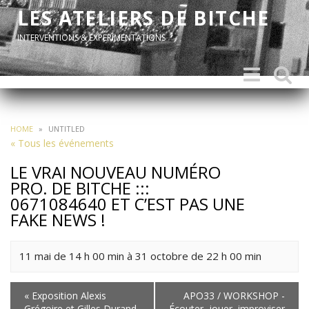
LES ATELIERS DE BITCHE
INTERVENTIONS & EXPERIMENTATIONS
Toggle
Toggle
navigation
search
HOME
»
UNTITLED
« Tous les événements
LE VRAI NOUVEAU NUMÉRO
PRO. DE BITCHE :::
0671084640 ET C’EST PAS UNE
FAKE NEWS !
11 mai de 14 h 00 min
à
31 octobre de 22 h 00 min
Navigation
«
Exposition Alexis
APO33 / WORKSHOP -
de
Grégoire et Gilles Durand
Écouter, jouer, improviser