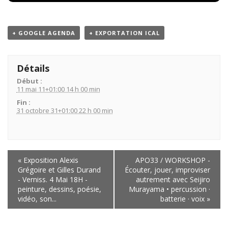
+ GOOGLE AGENDA
+ EXPORTATION ICAL
Détails
Début :
11 mai 11+01:00 14 h 00 min
Fin :
31 octobre 31+01:00 22 h 00 min
Navigation
«
Exposition Alexis
APO33 / WORKSHOP -
de
Grégoire et Gilles Durand
Écouter, jouer, improviser
l'événement
- Verniss. 4 Mai 18H -
autrement avec Seijiro
peinture, dessins, poésie,
Murayama • percussion ·
vidéo, son...
batterie · voix
»