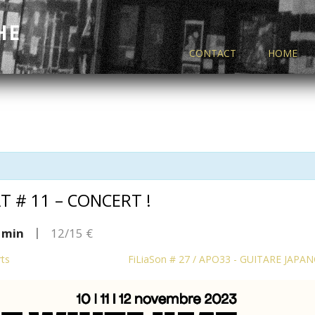
HE
CONTACT
HOME
T # 11 – CONCERT !
|
 min
12/15 €
rts
FiLiaSon # 27 / APO33 - GUITARE JAPAN