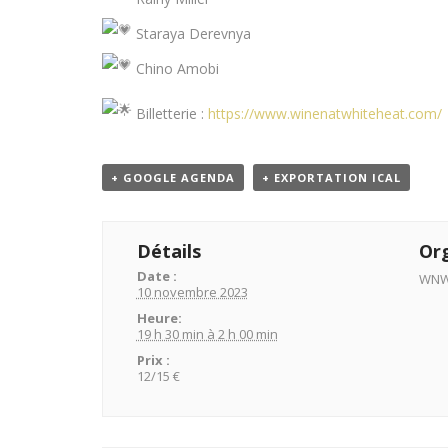
Staraya Derevnya
Chino Amobi
Billetterie :
https://www.winenatwhiteheat.com/
+ GOOGLE AGENDA
+ EXPORTATION ICAL
Détails
Or
Date :
WN
10 novembre 2023
Heure:
19 h 30 min à 2 h 00 min
Prix :
12/15 €