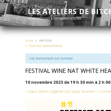
LES ATELIERS DE BITC
INTERVENTIONS & EXPERIMENTATIONS
HOME
»
UNTITLED
« Tous les événements
Cet événement est terminé
FESTIVAL WINE NAT WHITE HEA
10 novembre 2023 de 19 h 30 min
à
2 h 00
Navigation
«
Super Gluten organise son Super Boucan ! // Conce
de
l'événement