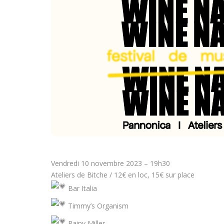
Vendredi 10 novembre 2023 – 19h30
Ateliers de Bitche / 12€ en loc, 15€ sur place
Bar Italia
Timmy’s Organism
Rainy Miller