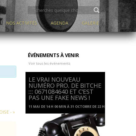
SEARCH
FOR:
NOS ACTIVITÉS
AGENDA
GALERIE
ÉVÉNEMENTS À VENIR
Voir tous les événements
LE VRAI NOUVEAU
NUMÉRO PRO. DE BITCHE
::: 0671084640 ET C’EST
PAS UNE FAKE NEWS !
11 MAI DE 14 H 00 MIN
À
31 OCTOBRE DE 22 H 00 MIN
OISE -
»