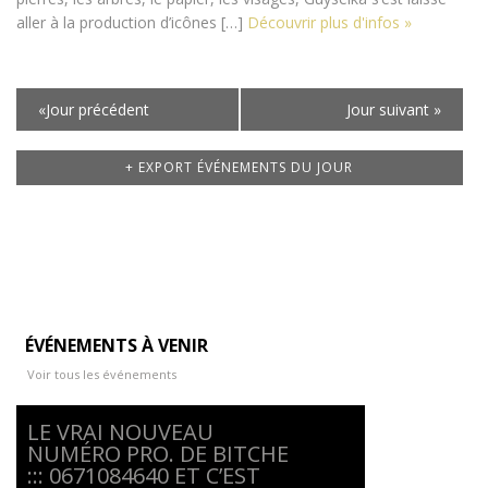
aller à la production d’icônes […]
Découvrir plus d'infos »
Navigation
«
Jour précédent
Jour suivant
»
par
jour
+ EXPORT ÉVÉNEMENTS DU JOUR
ÉVÉNEMENTS À VENIR
Voir tous les événements
LE VRAI NOUVEAU
NUMÉRO PRO. DE BITCHE
::: 0671084640 ET C’EST