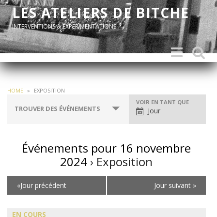
LES ATELIERS DE BITCHE
INTERVENTIONS & EXPERIMENTATIONS
Toggle
Toggle
navigation
search
HOME
»
EXPOSITION
Navigation
VOIR EN TANT QUE
TROUVER DES ÉVÉNEMENTS
Jour
par
l'affichage
des
événements
Événements pour 16 novembre
2024
› Exposition
Navigation
«
Jour précédent
Jour suivant
»
par
jour
EN COURS