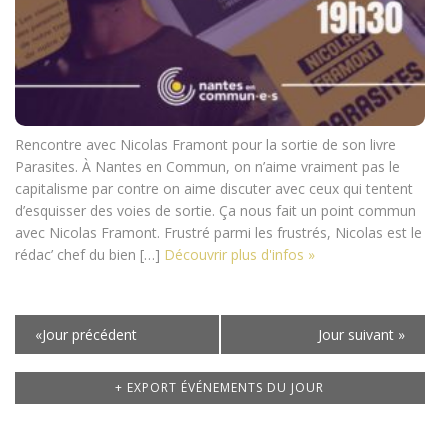
Rencontre avec Nicolas Framont pour la sortie de son livre
Parasites. À Nantes en Commun, on n’aime vraiment pas le
capitalisme par contre on aime discuter avec ceux qui tentent
d’esquisser des voies de sortie. Ça nous fait un point commun
avec Nicolas Framont. Frustré parmi les frustrés, Nicolas est le
rédac’ chef du bien […]
Découvrir plus d'infos »
Navigation
«
Jour précédent
Jour suivant
»
par
jour
+ EXPORT ÉVÉNEMENTS DU JOUR