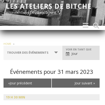
LES ATELIERS DE BITCHE
INTERVENTIONS & EXPERIMENTATIONS
Toggle
Toggle
navigation
search
HOME
»
Navigation
VOIR EN TANT QUE
TROUVER DES ÉVÉNEMENTS
Jour
par
l'affichage
des
événements
Événements pour 31 mars 2023
Navigation
«
Jour précédent
Jour suivant
»
par
jour
19 H 30 MIN