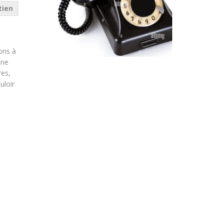
tien
ons à
une
res,
uloir