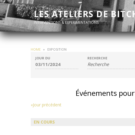
LES ATELIERS DE BITC
INTERVENTIONS & EXPERIMENTATIONS
HOME
»
EXPOSITION
JOUR DU
RECHERCHE
Événements pour
Navigation
«
Jour précédent
par
jour
EN COURS