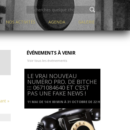
SEARCH
FOR:
NOS ACTIVITÉS
AGENDA
GALERIE
ÉVÉNEMENTS À VENIR
on
T
Voir tous les événements
ge
LE VRAI NOUVEAU
nts
NUMÉRO PRO. DE BITCHE
::: 0671084640 ET C’EST
PAS UNE FAKE NEWS !
vant
»
11 MAI DE 14 H 00 MIN
À
31 OCTOBRE DE 22 H 00 MIN