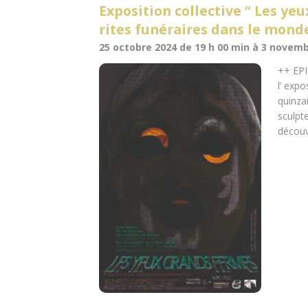
Exposition collective “ Les yeu
rites funéraires dans le mond
25 octobre 2024 de 19 h 00 min
à
3 novembr
++ EPI
l’ exp
quinza
sculpt
découv