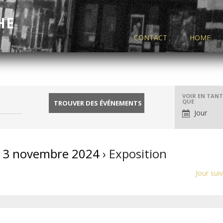
HE
CONTACT
HOME
Navigati
VOIR EN TAN
QUE
par
Jour
l'afficha
des
événeme
 3 novembre 2024
› Exposition
Jour sui